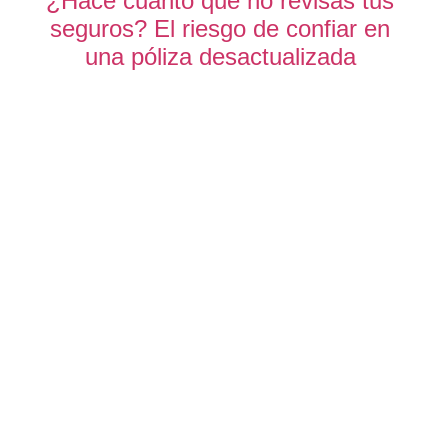
¿Hace cuánto que no revisas tus
seguros? El riesgo de confiar en
una póliza desactualizada
Martín Brok
Dirección: C/ Calvet, 33 entlo. 3ª
08021, Barcelona
Teléfono: 93 451 94 54