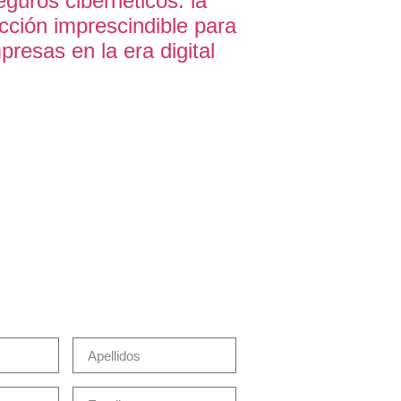
guros cibernéticos: la
cción imprescindible para
resas en la era digital
acta con Martín Brok