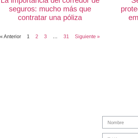
La importancia del corredor de
Se
seguros: mucho más que
prote
contratar una póliza
emp
« Anterior
1
2
3
…
31
Siguiente »
Martín Brok en España
Cont
Sobre Martín Brok
Productos y Servicios
Gestión de siniestros