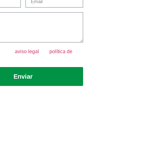
epto el
aviso legal
y la
política de
Enviar