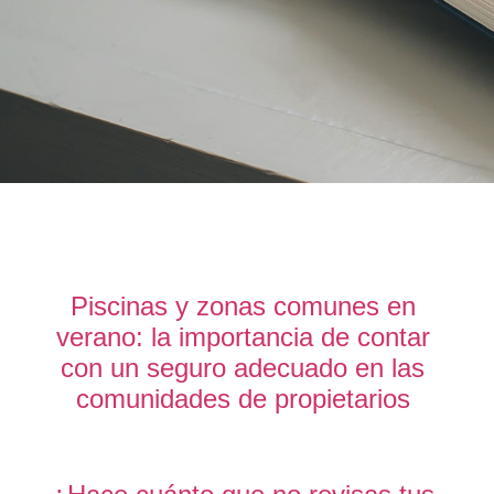
Piscinas y zonas comunes en
verano: la importancia de contar
con un seguro adecuado en las
comunidades de propietarios