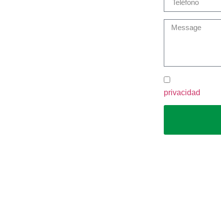
Seguro Salud Estudiantes
Noticias
Contacto
He leído y ac
privacidad
.
lítica de privacidad
Política de cookies
Canal de denuncias
Todos los derechos reservados | Desarrollado por
Abbeycom
&
Websalia