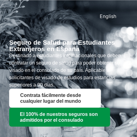
English
Seguro de Salud para Estudiantes
Extranjeros en España
Destinado a estudiantes internacionales que deben
contratar un seguro de salud para poder obtener su
visado en el consulado de su país. Aplicable a
solicitantes de visado de estudios para estancias
superiores a 90 días.
Contrata fácilmente desde
cualquier lugar del mundo
El 100% de nuestros seguros son
admitidos por el consulado