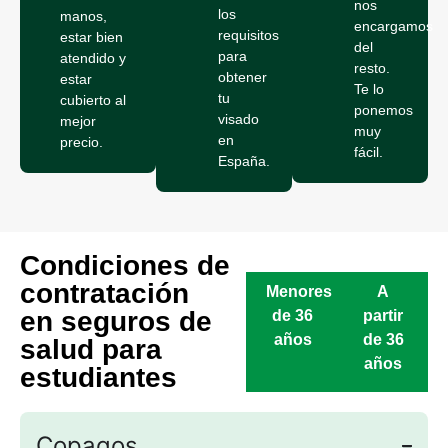
nos
los
manos,
encargamos
requisitos
estar bien
del
para
atendido y
resto.
obtener
estar
Te lo
tu
cubierto al
ponemos
visado
mejor
muy
en
precio.
fácil.
España.
Condiciones de
contratación
Menores
A
en seguros de
de 36
partir
años
de 36
salud para
años
estudiantes
Copagos