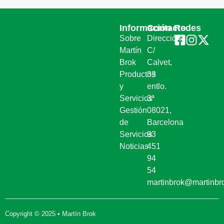
Información
Contacto
Redes
Sobre
Dirección:
Martín
C/
Brok
Calvet,
Productos
33
y
entlo.
Servicios
3ª
Gestión
08021,
de
Barcelona
Servicios
93
Noticias
451
94
54
martinbrok@martinbr
Copyright © 2025 • Martín Brok