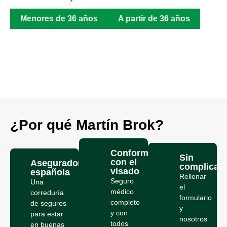
Menores de 36 años
A partir de 36 años
¿Por qué Martín Brok?
Conforme
Sin
con el
Aseguradora
complicac
visado
española
Rellenar
Seguro
Una
el
médico
correduría
formulario
completo
de seguros
y
y con
para estar
nosotros
todos
en buenas