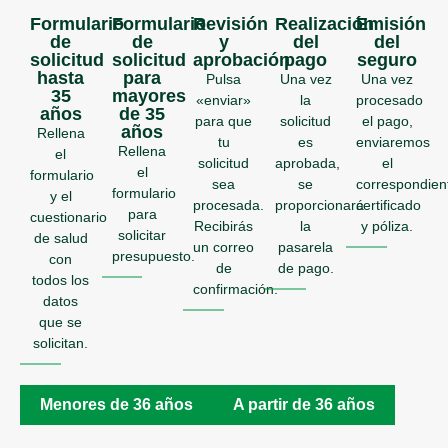
Formulario
Formulario
Revisión
Realización
Emisión
de
de
y
del
del
solicitud
solicitud
aprobación
pago
seguro
hasta
para
Pulsa
Una vez
Una vez
35
mayores
«enviar»
la
procesado
años
de 35
para que
solicitud
el pago,
años
Rellena
tu
es
enviaremos
Rellena
el
solicitud
aprobada,
el
el
formulario
sea
se
correspondien
formulario
y el
procesada.
proporcionará
certificado
para
cuestionario
Recibirás
la
y póliza.
solicitar
de salud
un correo
pasarela
presupuesto.
con
de
de pago.
todos los
confirmación.
datos
que se
solicitan.
Menores de 36 años
A partir de 36 años