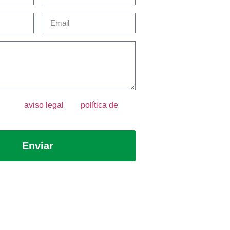
epto el
aviso legal
y la
política de
Enviar