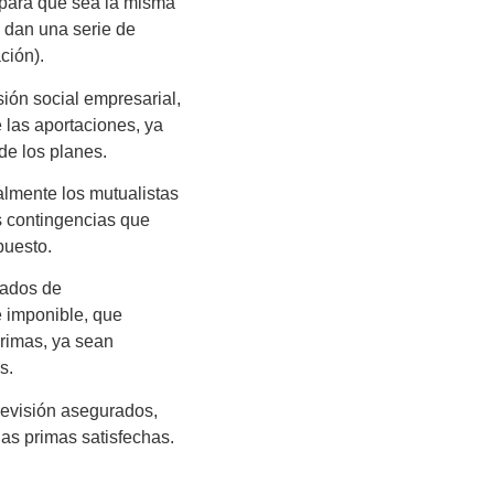
 para que sea la misma
e dan una serie de
ción).
ión social empresarial
,
 las aportaciones, ya
de los planes.
ualmente los mutualistas
s contingencias que
puesto.
vados de
 imponible, que
primas, ya sean
s.
revisión asegurados
,
las primas satisfechas.