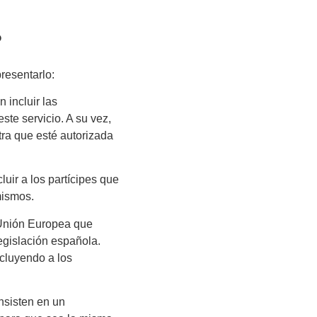
?
resentarlo:
n incluir las
te servicio. A su vez,
tra que esté autorizada
luir a los partícipes que
mismos.
 Unión Europea
que
egislación española.
ncluyendo a los
sisten en un