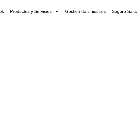
ok
Productos y Servicios
Gestión de siniestros
Seguro Salud
an de pensiones
iones del modelo
este 2023.