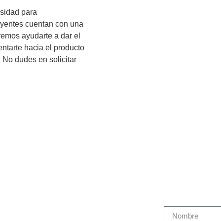
sidad para
uyentes cuentan con una
eremos ayudarte a dar el
ntarte hacia el producto
 No dudes en solicitar
Martín Brok en España
Cont
Sobre Martín Brok