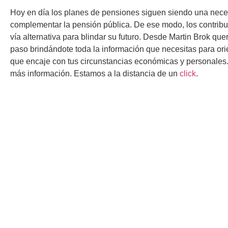
Hoy en día los planes de pensiones siguen siendo una nece
complementar la pensión pública. De ese modo, los contrib
vía alternativa para blindar su futuro. Desde Martin Brok qu
paso brindándote toda la información que necesitas para orie
que encaje con tus circunstancias económicas y personales.
más información. Estamos a la distancia de un
click
.
Martín Brok
Dirección: C/ Calvet, 33 entlo. 3ª