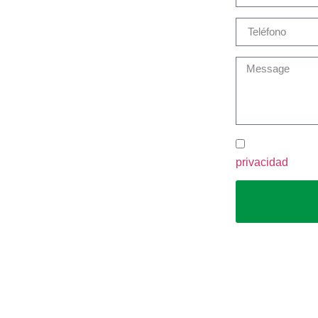
Productos y Servicios
Gestión de siniestros
Seguro Salud Estudiantes
Noticias
Contacto
He leído y ac
privacidad
.
lítica de privacidad
Política de cookies
Canal de denuncias