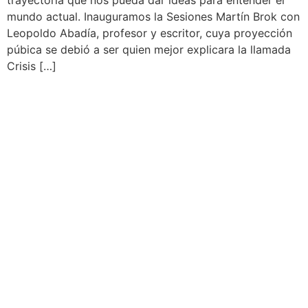
mundo actual. Inauguramos la Sesiones Martín Brok con
Leopoldo Abadía, profesor y escritor, cuya proyección
púbica se debió a ser quien mejor explicara la llamada
Crisis […]
Martín Brok
Dirección: C/ Calvet, 33 entlo. 3ª
08021, Barcelona
Teléfono: 93 451 94 54
Email: martinbrok@martinbrok.com