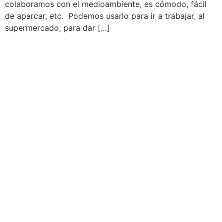
colaboramos con el medioambiente, es cómodo, fácil
de aparcar, etc. Podemos usarlo para ir a trabajar, al
supermercado, para dar […]
Martín Brok
Dirección: C/ Calvet, 33 entlo. 3ª
08021, Barcelona
Teléfono: 93 451 94 54
Email: martinbrok@martinbrok.com