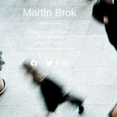
Martín Brok
Dirección: C/ Calvet, 33 entlo. 3ª
08021, Barcelona
Teléfono: 93 451 94 54
Email: martinbrok@martinbrok.com