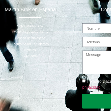
Martín Brok en España
Cont
Sobre Martín Brok
Productos y Servicios
Gestión de siniestros
Seguro Salud Estudiantes
Noticias
Contacto
He leído y ac
privacidad
.