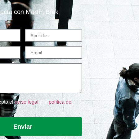
acta con Martín Brok
epto el
aviso legal
y la
política de
Enviar