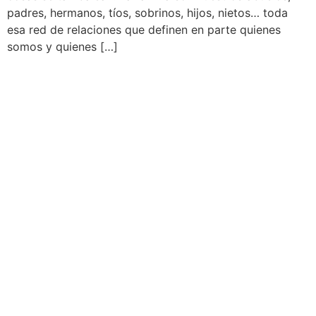
padres, hermanos, tíos, sobrinos, hijos, nietos… toda
esa red de relaciones que definen en parte quienes
somos y quienes […]
Martín Brok
Dirección: C/ Calvet, 33 entlo. 3ª
08021, Barcelona
Teléfono: 93 451 94 54
Email: martinbrok@martinbrok.com