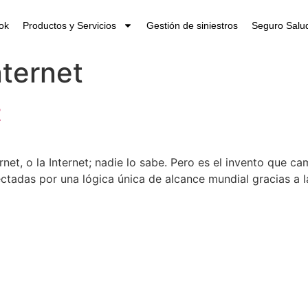
ok
Productos y Servicios
Gestión de siniestros
Seguro Salud
nternet
t
ternet, o la Internet; nadie lo sabe. Pero es el invento que
tadas por una lógica única de alcance mundial gracias a la
Martín Brok en España
Cont