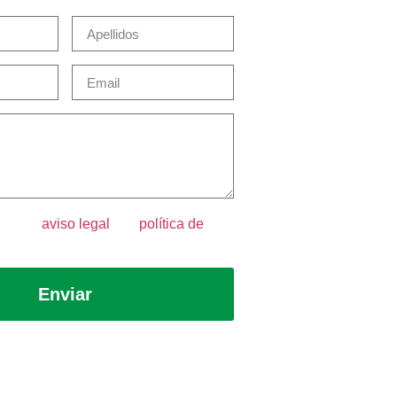
epto el
aviso legal
y la
política de
Enviar