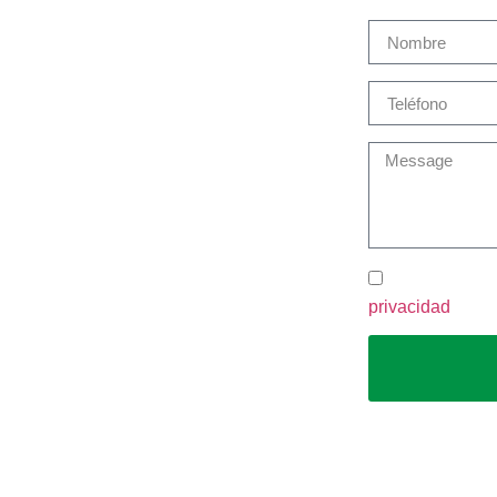
Sobre Martín Brok
Productos y Servicios
Gestión de siniestros
Seguro Salud Estudiantes
Noticias
Contacto
He leído y ac
privacidad
.