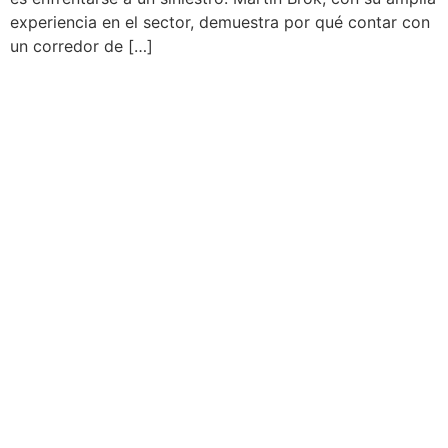
experiencia en el sector, demuestra por qué contar con
un corredor de […]
Martín Brok
Dirección: C/ Calvet, 33 entlo. 3ª
08021, Barcelona
Teléfono: 93 451 94 54
Email: martinbrok@martinbrok.com