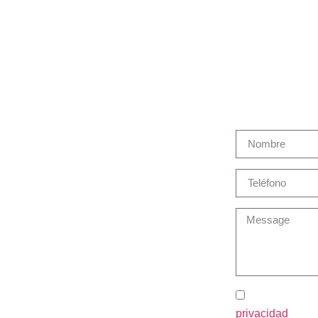
Martín Brok en España
Cont
Sobre Martín Brok
Productos y Servicios
Gestión de siniestros
Seguro Salud Estudiantes
Noticias
Contacto
He leído y ac
privacidad
.