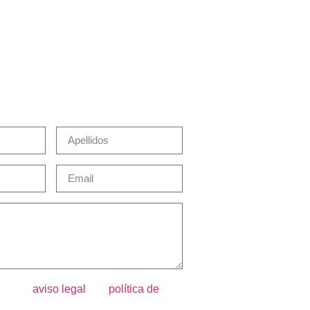
acta con Martín Brok
epto el
aviso legal
y la
política de