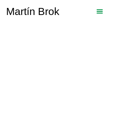
Martín Brok
Seguro de moto: que
todo vaya sobre
ruedas