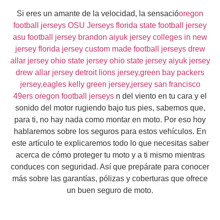
Si eres un amante de la velocidad, la sensació
oregon
football jerseys
OSU Jerseys
florida state football jersey
asu football jersey
brandon aiyuk jersey
colleges in new
jersey
florida jersey
custom made football jerseys
drew
allar jersey
ohio state jersey
ohio state jersey
aiyuk jersey
drew allar jersey
detroit lions jersey,green bay packers
jersey,eagles kelly green jersey,jersey san francisco
49ers
oregon football jerseys
n del viento en tu cara y el
sonido del motor rugiendo bajo tus pies, sabemos que,
para ti, no hay nada como montar en moto. Por eso hoy
hablaremos sobre los seguros para estos vehículos. En
este artículo te explicaremos todo lo que necesitas saber
acerca de cómo proteger tu moto y a ti mismo mientras
conduces con seguridad. Así que prepárate para conocer
más sobre las garantías, pólizas y coberturas que ofrece
un buen seguro de moto.