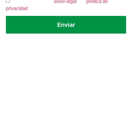
He leído y acepto el
aviso legal
y la
política de
privacidad
.
Enviar
Aviso legal
Política de privacidad
Política de cookies
Canal de denuncias
Martín Brok 2026 © Todos los derechos reservados | Desarrollado por
Abbeycom
&
Websalia