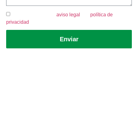
He leído y acepto el
aviso legal
y la
política de
privacidad
.
Enviar
Aviso legal
Política de privacidad
Política de cookies
Canal de denuncias
Martín Brok 2026 © Todos los derechos reservados | Desarrollado por
Abbeycom
&
Websalia