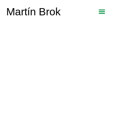
Martín Brok
Se acerca un
extraordinario día de la
madre