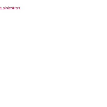
e siniestros
d