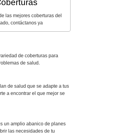
oberturas
e las mejores coberturas del
ado, contáctanos ya
aried
ad
de
co
bert
uras
para
roblem
as
de
sal
ud
.
lan
de
sal
ud
que
se
adapt
e
a
t
us
rte
a
enc
ont
rar
el
que
me
j
or
se
s
un
ampl
io
ab
an
ico
de
planes
b
rir
las
ne
ces
id
ades
de
tu