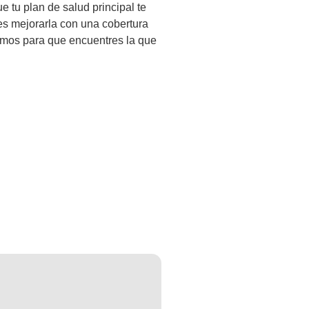
ue
tu
plan
de
sal
ud
principal
te
es
me
j
or
ar
la
con
un
a
co
bert
ura
mos
para
que
enc
u
ent
res
la
que