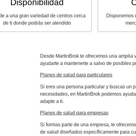
Disponibilidad
C
e a una gran variedad de centros cerca
Disponemos d
de ti donde podrás ser atendido
merc
Desde MartinBrok te
of
re
ce
mos
un
a
ampl
ia
v
ay
ud
arte
a
mant
ener
te
a
sal
vo
de
pos
ibles
p
Planes de salud para particulares
Si
e
res
un
a
persona
particular
y
bus
cas
un
p
ne
ces
id
ades
,
en
Martin
Bro
k
pod
em
os
ay
ud
a
adapt
e
a
ti
.
Planes de salud para empresas
Si
form
as
part
e
de
un
a
em
p
resa
,
te
of
re
ce
mo
de
sal
ud
dise
ñ
ados
es
pec
í
f
ic
ament
e
para
cu