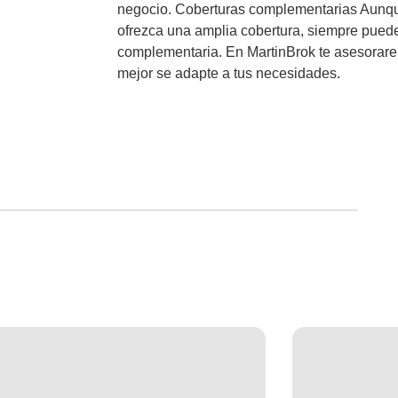
neg
oc
io
.
C
ober
t
uras
complement
ari
as
A
un
q
of
rez
ca
un
a
ampl
ia
co
bert
ura
,
s
iem
pre
p
ued
complement
aria
.
En
Martin
Bro
k
te
as
es
or
are
me
j
or
se
adapt
e
a
t
us
ne
ces
id
ades
.