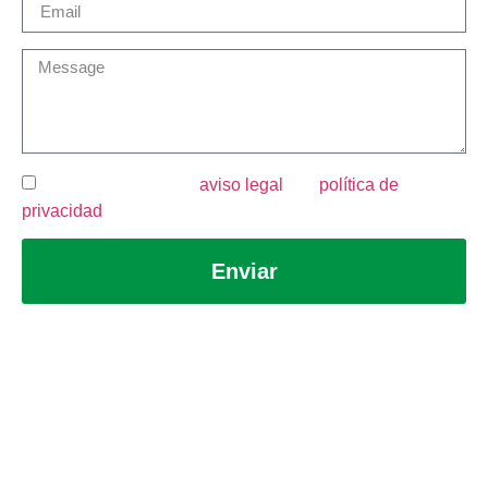
He leído y acepto el
aviso legal
y la
política de
privacidad
.
Enviar
Aviso legal
Política de privacidad
Política de cookies
Canal de denuncias