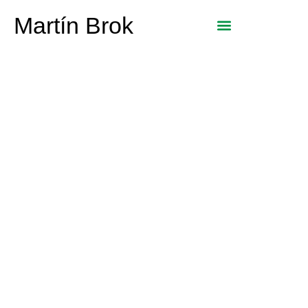
Martín Brok
Muchos españoles
pagan por su seguro
de vida el doble de lo
que realmente cuesta