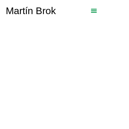
Martín Brok
LA NUEVA
PANDEMIA
SILENCIOSA:
HABLEMOS DE
NUESTRA SALUD
MENTAL