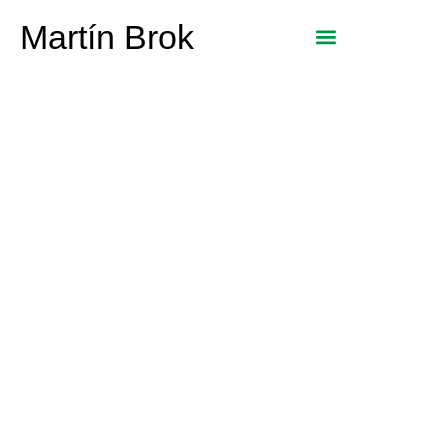
Martín Brok
El SEGURO
MANTIENE SU
SERVICIO A LOS
ASEGURADOS ANTE
EL CORONAVIRUS