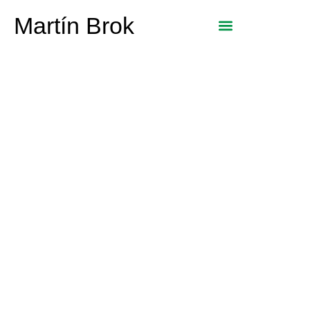
Martín Brok
El papel de los
seguros en la
continuidad del
negocio