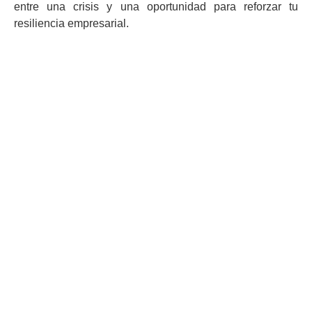
entre una crisis y una oportunidad para reforzar tu
resiliencia empresarial.
Martín Brok
Dirección: C/ Calvet, 33 entlo. 3ª
08021, Barcelona
Teléfono: 93 451 94 54
Email: martinbrok@martinbrok.com