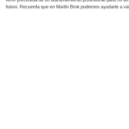
futuro. Recuerda que en Martín Brok podemos ayudarte a val
Martín Brok
Dirección: C/ Calvet, 33 entlo. 3ª
08021, Barcelona
Teléfono: 93 451 94 54
Email: martinbrok@martinbrok.com