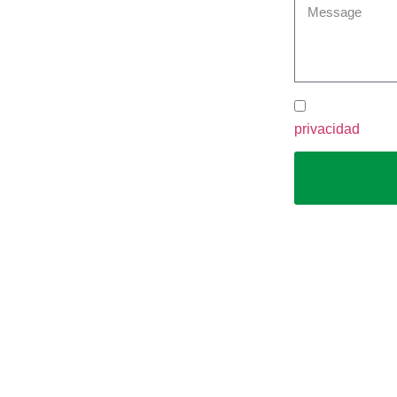
Contacto
He leído y ac
privacidad
.
lítica de privacidad
Política de cookies
Canal de denuncias
Todos los derechos reservados | Desarrollado por
Abbeycom
&
Websalia