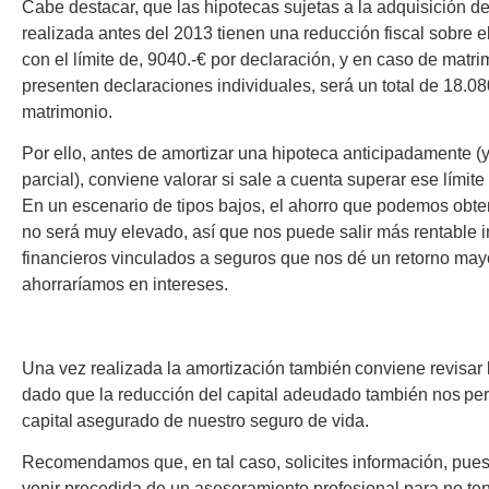
Cabe destacar, que las hipotecas sujetas a la adquisición de
realizada antes del 2013 tienen una reducción fiscal sobre el
con el límite de, 9040.-€ por declaración, y en caso de mat
presenten declaraciones individuales, será un total de 18.08
matrimonio.
Por ello, antes de amortizar una hipoteca anticipadamente (y
parcial), conviene valorar si sale a cuenta superar ese límit
En un escenario de tipos bajos, el ahorro que podemos obte
no será muy elevado, así que nos puede salir más rentable i
financieros vinculados a seguros que nos dé un retorno may
ahorraríamos en intereses.
Una vez realizada la amortización también conviene revisar 
dado que la reducción del capital adeudado también nos perm
capital asegurado de nuestro seguro de vida.
Recomendamos que, en tal caso, solicites información, pues
venir precedida de un asesoramiento profesional para no te