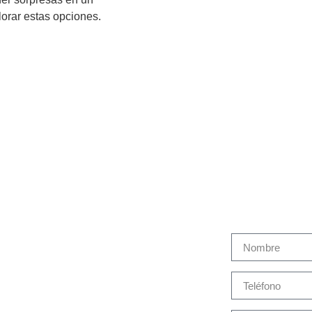
orar estas opciones.
Martín Brok en España
Cont
Sobre Martín Brok
Productos y Servicios
Gestión de siniestros
Seguro Salud Estudiantes
Noticias