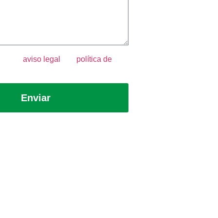
epto el
aviso legal
y la
política de
Enviar