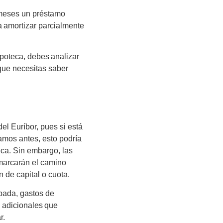
 meses un préstamo
a amortizar parcialmente
ipoteca, debes analizar
 que necesitas saber
.
l Euríbor, pues si está
amos antes, esto podría
eca. Sin embargo, las
 marcarán el camino
 de capital o cuota.
pada, gastos de
 adicionales que
r.