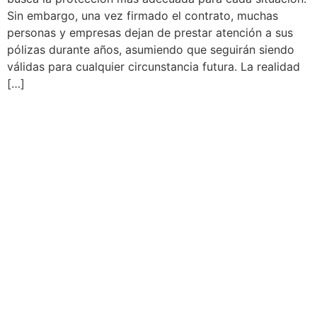
Sin embargo, una vez firmado el contrato, muchas
personas y empresas dejan de prestar atención a sus
pólizas durante años, asumiendo que seguirán siendo
válidas para cualquier circunstancia futura. La realidad
[…]
Martín Brok
Dirección: C/ Calvet, 33 entlo. 3ª
08021, Barcelona
Teléfono: 93 451 94 54
Email: martinbrok@martinbrok.com